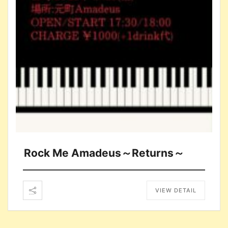
Rock Me Amadeus～Returns～
VIEW DETAIL