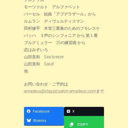
モーツァルト アルファベット
パーセル 組曲『アブデラザール』から
ルムラン ディヴェルティスマン
田村修平 木管三重奏のためのフモレスケ
バッハ ３声のシンフォニア から 第１番
ブルグミュラー 25の練習曲 から
恋はみずいろ
山田美和 Sea breeze
山田美和 Salut!
他
お問い合わせ・ご予約は
amadeus@classicsalon-amadeus.com
まで
Facebook
X
Bluesky
COPY