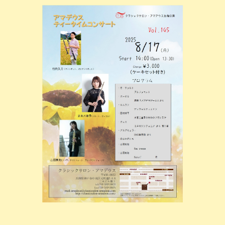
コ
ナ
ン
ビ
テ
ゲ
ン
ー
ツ
シ
へ
ョ
ス
ン
キ
に
ッ
移
プ
動