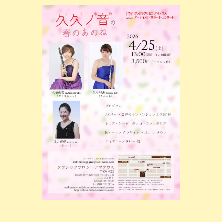
コ
ナ
ン
ビ
テ
ゲ
ン
ー
ツ
シ
へ
ョ
ス
ン
キ
に
ッ
移
プ
動