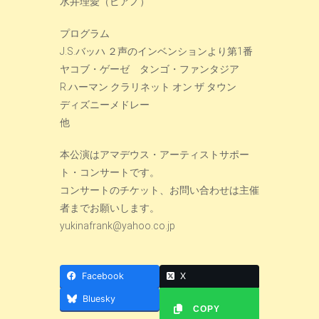
水井理愛（ピアノ）
プログラム
J.S.バッハ ２声のインベンションより第1番
ヤコブ・ゲーゼ タンゴ・ファンタジア
R.ハーマン クラリネット オン ザ タウン
ディズニーメドレー
他
本公演はアマデウス・アーティストサポー
ト・コンサートです。
コンサートのチケット、お問い合わせは主催
者までお願いします。
yukinafrank@yahoo.co.jp
Facebook
X
Bluesky
COPY