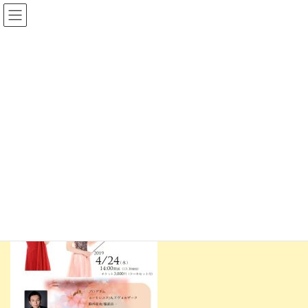
コ
ナ
ン
ビ
テ
ゲ
ン
ー
ツ
シ
へ
ョ
明日の公演
ス
ン
キ
に
ッ
移
クラシックサロン・アマデウス
プ
動
4月23日14時から「横山亜美・湯淺いずみティータイム・コンサー
ト」が行われます。ドヴォルザーク「ユーモレスク」から「蘇州
夜曲」、映画音楽まで幅広く取り上げます。