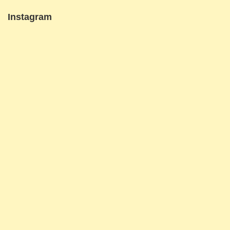
Instagram
本
本
日
日
8/9(日)14:00〜
8/8(土)17:00〜
は
の
サ
公
ロ
演
ン
は
コ
ア
ン
マ
サ
デ
ー
ウ
ト
ス
オ
本
で
よ
ー
日
す。
る
プ
8/2(日)
コ
コ
ン
の
ン
ン
ス
公
ト
サ
テ
演
ラ
ー
ー
は
バ
ト
ジ
テ
ス
で
出
ィ
と
す。
演
ー
ピ
ヴ