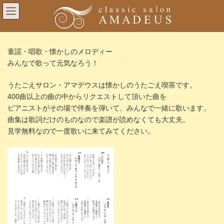
コ
ナ
ン
ビ
テ
ゲ
ン
ー
ツ
シ
へ
ョ
童謡・唱歌・懐かしのメロディー
ス
ン
みんなで歌って元気なろう！
キ
に
ッ
移
プ
動
うたごえサロン・アマデウスは懐かしのうたごえ喫茶です。
400曲以上の曲の中からリクエストして頂いた曲を
ピアニストがその場で伴奏を弾いて、みんなで一緒に歌います。
曲集は歌詞だけのものなので楽譜が読めなくても大丈夫。
見学無料なので一度歌いに来てみてください。